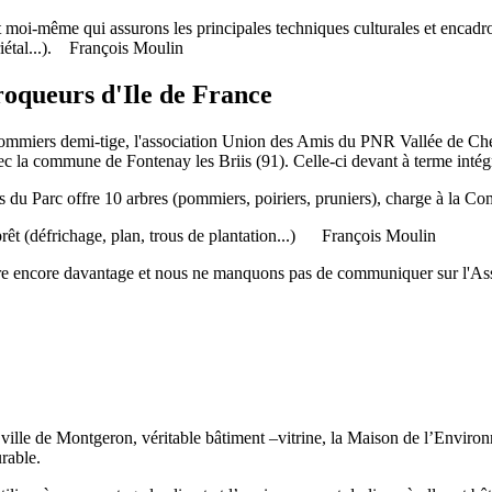
t moi-même qui assurons les principales techniques culturales et encadro
iétal...). François Moulin
roqueurs d'Ile de France
t pommiers demi-tige, l'association Union des Amis du PNR Vallée de
ec la commune de Fontenay les Briis (91). Celle-ci devant à terme inté
du Parc offre 10 arbres (pommiers, poiriers, pruniers), charge à la Com
s prêt (défrichage, plan, trous de plantation...) François Moulin
re encore davantage et nous ne manquons pas de communiquer sur l'Ass
 la ville de Montgeron, véritable bâtiment –vitrine, la Maison de l’Env
urable.