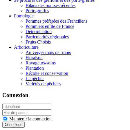
Se procurer des greffons et des porte-greffes
Bilans des bourses récentes
Porte-greffes
Pomologie
Pommes préférées des Franciliens
Pommiers en Île de France
Détermination
Particularités régionales
Fruits Choisis
Arboriculture
Au verger mois par mois
Floraison
Ravageurs-soins
Plantation
Récolte et conservation
Le pêcher
Variétés de pêchers
Connexion
Maintenir la connexion
Connexion