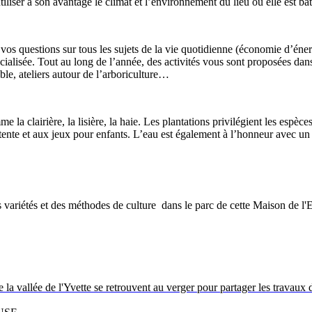
ser à son avantage le climat et l’environnement du lieu où elle est bâti
os questions sur tous les sujets de la vie quotidienne (économie d’énerg
ialisée. Tout au long de l’année, des activités vous sont proposées dans
ble, ateliers autour de l’arboriculture…
me la clairière, la lisière, la haie. Les plantations privilégient les espè
étente et aux jeux pour enfants. L’eau est également à l’honneur avec un
s variétés et des méthodes de culture dans le parc de cette Maison de l
la vallée de l'Yvette se retrouvent au verger pour partager les travaux de