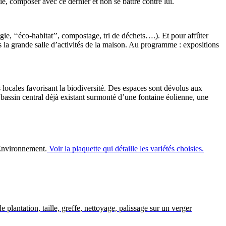
e, composer avec ce dernier et non se battre contre lui.
ie, ‘‘éco-habitat’’, compostage, tri de déchets….). Et pour affûter
 la grande salle d’activités de la maison. Au programme : expositions
ces locales favorisant la biodiversité. Des espaces sont dévolus aux
 bassin central déjà existant surmonté d’une fontaine éolienne, une
'Environnement.
Voir la plaquette qui détaille les variétés choisies.
 plantation, taille, greffe, nettoyage, palissage sur un verger