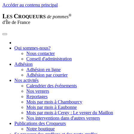
Accéder au contenu principal
L
C
®
ES
ROQUEURS
de pommes
d'Île de France
Qui sommes-nous?
Nous contacter
Conseil d'administration
Adhésion
Adhésion en ligne
Adhésion par courrier
Nos activités
Calendrier des événements
Nos vergers
Reportages
Mois par mois à Chambourcy
Mois par mois à Eaubonne
Mois par mois à Cergy : Le verger du Maillon
Nos interventions dans d'autres vergers
Publications des Croqueurs
Notre boutique