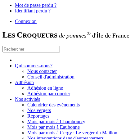
Mot de passe perdu ?
Identifiant perdu ?
Connexion
L
C
®
ES
ROQUEURS
de pommes
d'Île de France
Qui sommes-nous?
Nous contacter
Conseil d'administration
Adhésion
Adhésion en ligne
Adhésion par courrier
Nos activités
Calendrier des événements
Nos vergers
Reportages
Mois par mois à Chambourcy
Mois par mois à Eaubonne
Mois par mois à Cergy : Le verger du Maillon
Nos interventions dans d'autres vergers