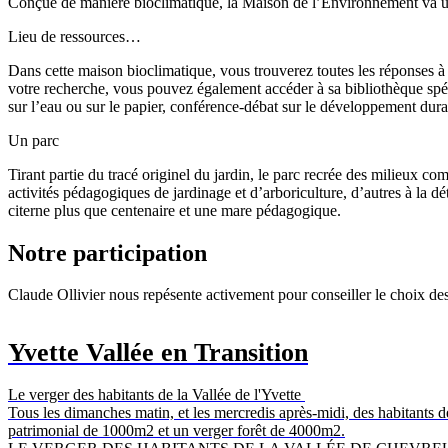
Conçue de manière bioclimatique, la Maison de l’Environnement va utili
Lieu de ressources…
Dans cette maison bioclimatique, vous trouverez toutes les réponses à v
votre recherche, vous pouvez également accéder à sa bibliothèque spéc
sur l’eau ou sur le papier, conférence-débat sur le développement dura
Un parc
Tirant partie du tracé originel du jardin, le parc recrée des milieux com
activités pédagogiques de jardinage et d’arboriculture, d’autres à la d
citerne plus que centenaire et une mare pédagogique.
Notre participation
Claude Ollivier nous repésente activement pour conseiller le choix de
Yvette Vallée en Transition
Le verger des habitants de la Vallée de l'Yvette
Tous les dimanches matin, et les mercredis après-midi, des habitants de 
patrimonial de 1000m2 et un verger forêt de 4000m2.