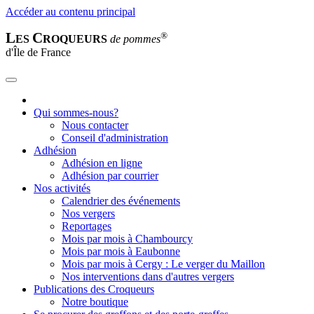
Accéder au contenu principal
L
C
®
ES
ROQUEURS
de pommes
d'Île de France
Qui sommes-nous?
Nous contacter
Conseil d'administration
Adhésion
Adhésion en ligne
Adhésion par courrier
Nos activités
Calendrier des événements
Nos vergers
Reportages
Mois par mois à Chambourcy
Mois par mois à Eaubonne
Mois par mois à Cergy : Le verger du Maillon
Nos interventions dans d'autres vergers
Publications des Croqueurs
Notre boutique