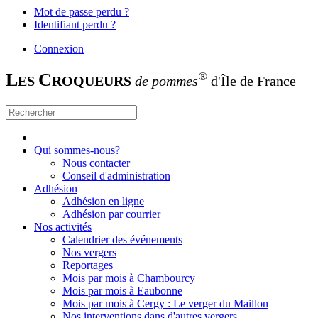
Mot de passe perdu ?
Identifiant perdu ?
Connexion
L
C
®
ES
ROQUEURS
de pommes
d'Île de France
Qui sommes-nous?
Nous contacter
Conseil d'administration
Adhésion
Adhésion en ligne
Adhésion par courrier
Nos activités
Calendrier des événements
Nos vergers
Reportages
Mois par mois à Chambourcy
Mois par mois à Eaubonne
Mois par mois à Cergy : Le verger du Maillon
Nos interventions dans d'autres vergers