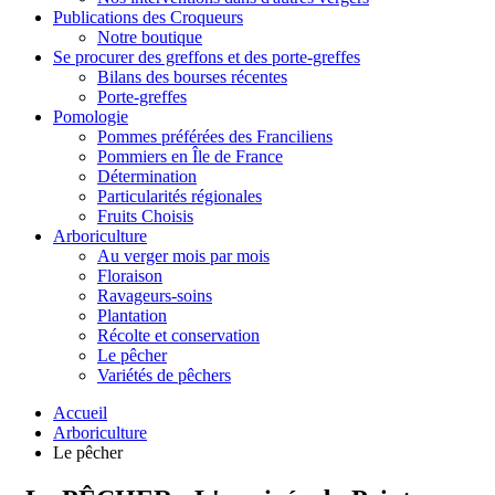
Publications des Croqueurs
Notre boutique
Se procurer des greffons et des porte-greffes
Bilans des bourses récentes
Porte-greffes
Pomologie
Pommes préférées des Franciliens
Pommiers en Île de France
Détermination
Particularités régionales
Fruits Choisis
Arboriculture
Au verger mois par mois
Floraison
Ravageurs-soins
Plantation
Récolte et conservation
Le pêcher
Variétés de pêchers
Accueil
Arboriculture
Le pêcher