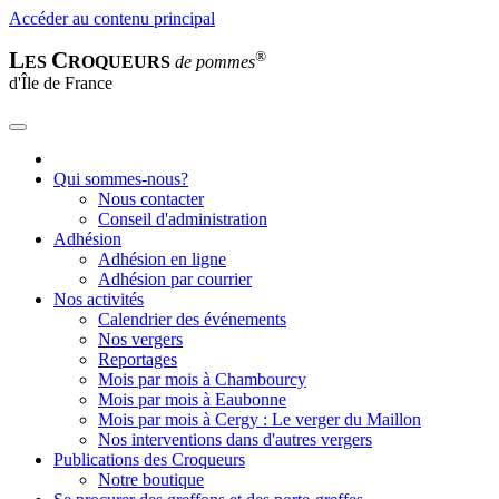
Accéder au contenu principal
L
C
®
ES
ROQUEURS
de pommes
d'Île de France
Qui sommes-nous?
Nous contacter
Conseil d'administration
Adhésion
Adhésion en ligne
Adhésion par courrier
Nos activités
Calendrier des événements
Nos vergers
Reportages
Mois par mois à Chambourcy
Mois par mois à Eaubonne
Mois par mois à Cergy : Le verger du Maillon
Nos interventions dans d'autres vergers
Publications des Croqueurs
Notre boutique