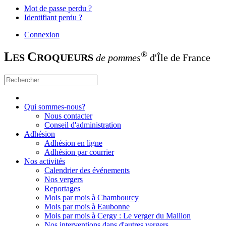
Mot de passe perdu ?
Identifiant perdu ?
Connexion
L
C
®
ES
ROQUEURS
de pommes
d'Île de France
Qui sommes-nous?
Nous contacter
Conseil d'administration
Adhésion
Adhésion en ligne
Adhésion par courrier
Nos activités
Calendrier des événements
Nos vergers
Reportages
Mois par mois à Chambourcy
Mois par mois à Eaubonne
Mois par mois à Cergy : Le verger du Maillon
Nos interventions dans d'autres vergers