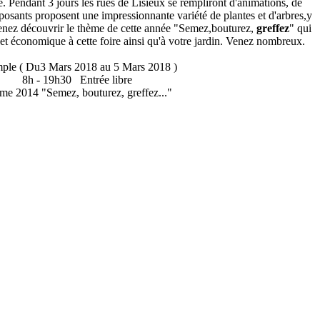
. Pendant 3 jours les rues de Lisieux se rempliront d'animations, de
osants proposent une impressionnante variété de plantes et d'arbres,y
Venez découvrir le thème de cette année "Semez,bouturez,
greffez
" qui
t économique à cette foire ainsi qu'à votre jardin. Venez nombreux.
ple ( Du3 Mars 2018 au 5 Mars 2018 )
8h - 19h30 Entrée libre
me 2014 "Semez, bouturez, greffez..."