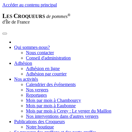
Accéder au contenu principal
L
C
®
ES
ROQUEURS
de pommes
d'Île de France
Qui sommes-nous?
Nous contacter
Conseil d'administration
Adhésion
Adhésion en ligne
Adhésion par courrier
Nos activités
Calendrier des événements
Nos vergers
Reportages
Mois par mois à Chambourcy
Mois par mois à Eaubonne
Mois par mois à Cergy : Le verger du Maillon
Nos interventions dans d'autres vergers
Publications des Croqueurs
Notre boutique