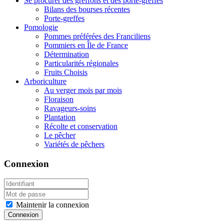
Se procurer des greffons et des porte-greffes
Bilans des bourses récentes
Porte-greffes
Pomologie
Pommes préférées des Franciliens
Pommiers en Île de France
Détermination
Particularités régionales
Fruits Choisis
Arboriculture
Au verger mois par mois
Floraison
Ravageurs-soins
Plantation
Récolte et conservation
Le pêcher
Variétés de pêchers
Connexion
Maintenir la connexion
Connexion