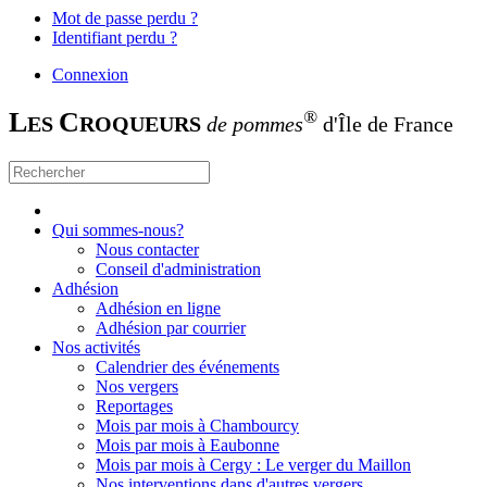
Mot de passe perdu ?
Identifiant perdu ?
Connexion
L
C
®
ES
ROQUEURS
de pommes
d'Île de France
Qui sommes-nous?
Nous contacter
Conseil d'administration
Adhésion
Adhésion en ligne
Adhésion par courrier
Nos activités
Calendrier des événements
Nos vergers
Reportages
Mois par mois à Chambourcy
Mois par mois à Eaubonne
Mois par mois à Cergy : Le verger du Maillon
Nos interventions dans d'autres vergers