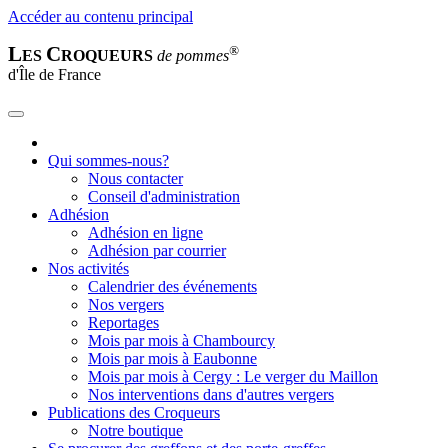
Accéder au contenu principal
L
C
®
ES
ROQUEURS
de pommes
d'Île de France
Qui sommes-nous?
Nous contacter
Conseil d'administration
Adhésion
Adhésion en ligne
Adhésion par courrier
Nos activités
Calendrier des événements
Nos vergers
Reportages
Mois par mois à Chambourcy
Mois par mois à Eaubonne
Mois par mois à Cergy : Le verger du Maillon
Nos interventions dans d'autres vergers
Publications des Croqueurs
Notre boutique