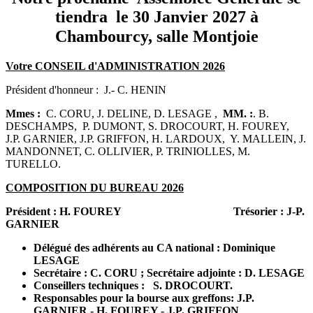
tiendra le 30 Janvier 2027 à
Chambourcy, salle Montjoie
Votre CONSEIL d'ADMINISTRATION 2026
Président d'honneur : J.- C. HENIN
Mmes :
C. CORU, J. DELINE, D. LESAGE ,
MM. :
. B.
DESCHAMPS, P. DUMONT, S. DROCOURT, H. FOUREY,
J.P. GARNIER, J.P. GRIFFON, H. LARDOUX, Y. MALLEIN, J.
MANDONNET, C. OLLIVIER, P. TRINIOLLES, M.
TURELLO.
COMPOSITION DU BUREAU 2026
Président : H. FOUREY Trésorier : J-P.
GARNIER
Délégué des adhérents au CA national : Dominique
LESAGE
Secrétaire : C. CORU ; Secrétaire adjointe : D. LESAGE
Conseillers techniques : S. DROCOURT.
Responsables pour la bourse aux greffons: J.P.
GARNIER - H. FOUREY - J.P. GRIFFON