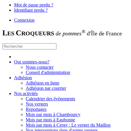
Mot de passe perdu ?
Identifiant perdu ?
Connexion
L
C
®
ES
ROQUEURS
de pommes
d'Île de France
Qui sommes-nous?
Nous contacter
Conseil d'administration
Adhésion
Adhésion en ligne
Adhésion par courrier
Nos activités
Calendrier des événements
Nos vergers
Reportages
Mois par mois à Chambourcy
Mois par mois à Eaubonne
Mois par mois à Cergy : Le verger du Maillon
Nos interventions dans d'autres vergers