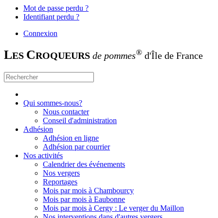
Mot de passe perdu ?
Identifiant perdu ?
Connexion
L
C
®
ES
ROQUEURS
de pommes
d'Île de France
Qui sommes-nous?
Nous contacter
Conseil d'administration
Adhésion
Adhésion en ligne
Adhésion par courrier
Nos activités
Calendrier des événements
Nos vergers
Reportages
Mois par mois à Chambourcy
Mois par mois à Eaubonne
Mois par mois à Cergy : Le verger du Maillon
Nos interventions dans d'autres vergers