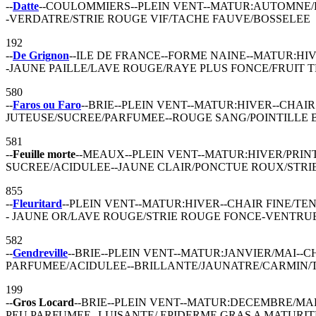
--
Datte
--COULOMMIERS--PLEIN VENT--MATUR:AUTOMNE/
-VERDATRE/STRIE ROUGE VIF/TACHE FAUVE/BOSSELEE
192
--
De Grignon
--ILE DE FRANCE--FORME NAINE--MATUR:HI
-JAUNE PAILLE/LAVE ROUGE/RAYE PLUS FONCE/FRUIT 
580
--
Faros ou Faro
--BRIE--PLEIN VENT--MATUR:HIVER--CHAI
JUTEUSE/SUCREE/PARFUMEE--ROUGE SANG/POINTILLE
581
--
Feuille morte
--MEAUX--PLEIN VENT--MATUR:HIVER/PRIN
SUCREE/ACIDULEE--JAUNE CLAIR/PONCTUE ROUX/STRI
855
--
Fleuritard
--PLEIN VENT--MATUR:HIVER--CHAIR FINE/T
- JAUNE OR/LAVE ROUGE/STRIE ROUGE FONCE-VENTRU
582
--
Gendreville
--BRIE--PLEIN VENT--MATUR:JANVIER/MAI--
PARFUMEE/ACIDULEE--BRILLANTE/JAUNATRE/CARMIN/
199
--
Gros Locard
--BRIE--PLEIN VENT--MATUR:DECEMBRE/MA
PEU PARFUMEE--LUISANTE/
EPIDERME GRAS A MATURIT