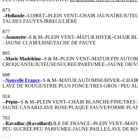
873
--
Hollande
--LOIRET--PLEIN VENT--CHAIR JAUNATRE/JUTE
TACHES FAUVES-IRREGULIERE
877
--
Joannette
--S & M--PLEIN VENT--MATUR:HIVER--CHAIR 
- JAUNE CLAIR/LISSE/TACHE DE FAUVE
895
--
Marie Madeleine
--S & M--PLEIN VENT--MATUR:FIN AUTO
CROQUANTE/JUTEUSE/SUCREE/PARFUMEE--JAUNE OR/VE
688
--
Nouvelle France
--S & M--MATUR:AUTOMNE/HIVER--CHAI
LAVE DE ROUGE/STRIE PLUS FONCE/TRES GROS / PEU 
924
--
Pépin
--S & M--PLEIN VENT--CHAIR BLANCHE/FINE/TRE
JAUNE CANARI/LAVE ROSE/PLAQUE FAUVE/FORME PLA
703
--
Ravaillac-(Ravaillard)
-ILE DE FRANCE--PLEIN VENT--MA
PEU SUCREE/PEU PARFUMEE-JAUNE PAILLE/LAVE DE R