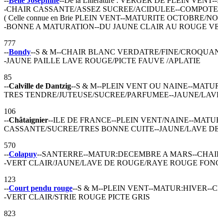
--
Belle Joséphine
--De la Littérature : VERGER DE PLEIN V
-CHAIR CASSANTE/ASSEZ SUCREE/ACIDULEE--COMPOTE
( Celle connue en Brie PLEIN VENT--MATURITE OCTOBR
-BONNE A MATURATION--DU JAUNE CLAIR AU ROUGE V
777
--
Bondy
--S & M--CHAIR BLANC VERDATRE/FINE/CROQU
-JAUNE PAILLE LAVE ROUGE/PICTE FAUVE /APLATIE
85
--
Calville de Dantzig
--S & M--PLEIN VENT OU NAINE--MAT
TRES TENDRE/JUTEUSE/SUCREE/PARFUMEE--JAUNE/LA
106
--
Châtaignier
--ILE DE FRANCE--PLEIN VENT/NAINE--MA
CASSANTE/SUCREE/TRES BONNE CUITE--JAUNE/LAVE D
570
--
Colapuy
--SANTERRE--MATUR:DECEMBRE A MARS--CHAIR
-VERT CLAIR/JAUNE/LAVE DE ROUGE/RAYE ROUGE FON
123
--
Court pendu rouge
--S & M--PLEIN VENT--MATUR:HIVER
-VERT CLAIR/STRIE ROUGE PICTE GRIS
823