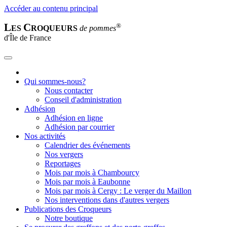
Accéder au contenu principal
L
C
®
ES
ROQUEURS
de pommes
d'Île de France
Qui sommes-nous?
Nous contacter
Conseil d'administration
Adhésion
Adhésion en ligne
Adhésion par courrier
Nos activités
Calendrier des événements
Nos vergers
Reportages
Mois par mois à Chambourcy
Mois par mois à Eaubonne
Mois par mois à Cergy : Le verger du Maillon
Nos interventions dans d'autres vergers
Publications des Croqueurs
Notre boutique