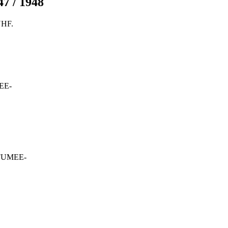
7 / 1948
SNHF.
EE-
FUMEE-