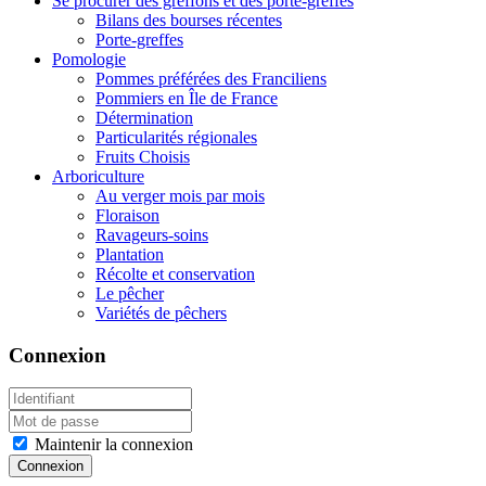
Se procurer des greffons et des porte-greffes
Bilans des bourses récentes
Porte-greffes
Pomologie
Pommes préférées des Franciliens
Pommiers en Île de France
Détermination
Particularités régionales
Fruits Choisis
Arboriculture
Au verger mois par mois
Floraison
Ravageurs-soins
Plantation
Récolte et conservation
Le pêcher
Variétés de pêchers
Connexion
Maintenir la connexion
Connexion