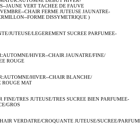
ENT--MATUR:AUTOMNE DEBUT HIVER-
S--JAUNE VERT TACHEE DE FAUVE
E/NOVEMBRE--CHAIR FERME JUTEUSE JAUNATRE-
ERMILLON--FORME DISSYMETRIQUE )
ANTE/JUTEUSE/LEGEREMENT SUCREE PARFUMEE-
UR:AUTOMNE/HIVER--CHAIR JAUNATRE/FINE/
VEE ROUGE
TUR:AUTOMNE/HIVER--CHAIR BLANCHE/
E ROUGE MAT
 FINE/TRES JUTEUSE/TRES SUCREE BIEN PARFUMEE-
CE/GROS
--CHAIR VERDATRE/CROQUANTE JUTEUSE/SUCREE/PARFUM