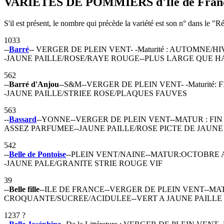
VARIÉTÉS DE POMMIERS d'Île de France
S'il est présent, le nombre qui précède la variété est son n° dans le 
1033
--
Barré
-- VERGER DE PLEIN VENT- -Maturité : AUTOMNE
-JAUNE PAILLE/ROSE/RAYE ROUGE--PLUS LARGE QUE H
562
--
Barré d'Anjou
--S&M--VERGER DE PLEIN VENT- -Maturit
-JAUNE PAILLE/STRIEE ROSE/PLAQUES FAUVES
563
--
Bassard
--YONNE--VERGER DE PLEIN VENT--MATUR : FI
ASSEZ PARFUMEE--JAUNE PAILLE/ROSE PICTE DE JAUNE
542
--
Belle de Pontoise
--PLEIN VENT/NAINE--MATUR:OCTOBRE 
-JAUNE PALE/GRANITE STRIE ROUGE VIF
39
--
Belle fille
--ILE DE FRANCE--VERGER DE PLEIN VENT--MA
CROQUANTE/SUCREE/ACIDULEE--VERT A JAUNE PAILLE
1237 ?