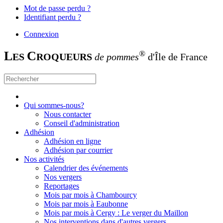
Mot de passe perdu ?
Identifiant perdu ?
Connexion
L
C
®
ES
ROQUEURS
de pommes
d'Île de France
Qui sommes-nous?
Nous contacter
Conseil d'administration
Adhésion
Adhésion en ligne
Adhésion par courrier
Nos activités
Calendrier des événements
Nos vergers
Reportages
Mois par mois à Chambourcy
Mois par mois à Eaubonne
Mois par mois à Cergy : Le verger du Maillon
Nos interventions dans d'autres vergers