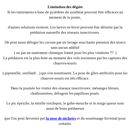
Limitation des dégâts
Si les traitements à base de pyrèthres de synthèse peuvent être efficaces au
moment de la ponte,
d'autres solutions existent. Les larves en hiver peuvent être détruite par la
prédation naturelle des oiseaux insectivores.
On peut aussi déloger les cocons par un lavage sous haute pression des troncs
sans aucun additif
( ou par un traitement chimique limité pour les plus virulents !!! )
La prédation est la plus forte au moment des vols nocturnes par les captures des
chauves-souris
( pipistrelle, oreillard ...) qui s'en nourrissent. La pose de gîtes artificiels pour les
chauves-souris est très efficace.
Dans la journée les visites des oiseaux insectivores: mésanges bleues,
charbonnières, délogent les papillons posés.
Le pic épeiche, la sittelle torchepot, le gobe-mouche et le rouge queue sont
aussi de bons prédateurs
que l'on peut favoriser par
la pose de nichoirs
et du nourrissage hivernal pour
certains.