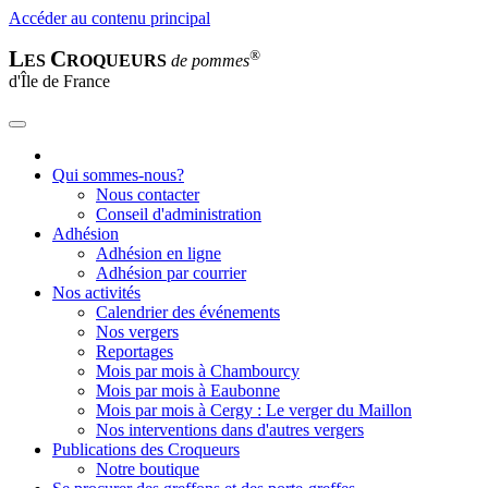
Accéder au contenu principal
L
C
®
ES
ROQUEURS
de pommes
d'Île de France
Qui sommes-nous?
Nous contacter
Conseil d'administration
Adhésion
Adhésion en ligne
Adhésion par courrier
Nos activités
Calendrier des événements
Nos vergers
Reportages
Mois par mois à Chambourcy
Mois par mois à Eaubonne
Mois par mois à Cergy : Le verger du Maillon
Nos interventions dans d'autres vergers
Publications des Croqueurs
Notre boutique