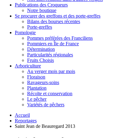
Publications des Croqueurs
Notre boutique
Se procurer des greffons et des porte-greffes
Bilans des bourses récentes
Porte-greffes
Pomologie
Pommes préférées des Franciliens
Pommiers en Île de France
Détermination
Particularités régionales
Fruits Choisis
Arboriculture
Au verger mois par mois
Floraison
Ravageurs-soins
Plantation
Récolte et conservation
Le pêcher
Variétés de pêchers
Accueil
Reportages
Saint Jean de Beauregard 2013