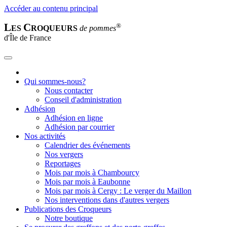
Accéder au contenu principal
L
C
®
ES
ROQUEURS
de pommes
d'Île de France
Qui sommes-nous?
Nous contacter
Conseil d'administration
Adhésion
Adhésion en ligne
Adhésion par courrier
Nos activités
Calendrier des événements
Nos vergers
Reportages
Mois par mois à Chambourcy
Mois par mois à Eaubonne
Mois par mois à Cergy : Le verger du Maillon
Nos interventions dans d'autres vergers
Publications des Croqueurs
Notre boutique