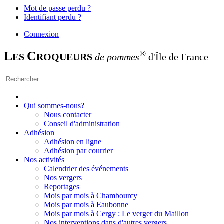
Mot de passe perdu ?
Identifiant perdu ?
Connexion
L
C
®
ES
ROQUEURS
de pommes
d'Île de France
Qui sommes-nous?
Nous contacter
Conseil d'administration
Adhésion
Adhésion en ligne
Adhésion par courrier
Nos activités
Calendrier des événements
Nos vergers
Reportages
Mois par mois à Chambourcy
Mois par mois à Eaubonne
Mois par mois à Cergy : Le verger du Maillon
Nos interventions dans d'autres vergers