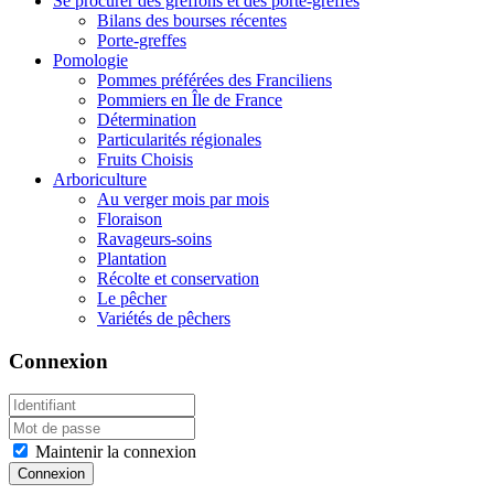
Se procurer des greffons et des porte-greffes
Bilans des bourses récentes
Porte-greffes
Pomologie
Pommes préférées des Franciliens
Pommiers en Île de France
Détermination
Particularités régionales
Fruits Choisis
Arboriculture
Au verger mois par mois
Floraison
Ravageurs-soins
Plantation
Récolte et conservation
Le pêcher
Variétés de pêchers
Connexion
Maintenir la connexion
Connexion