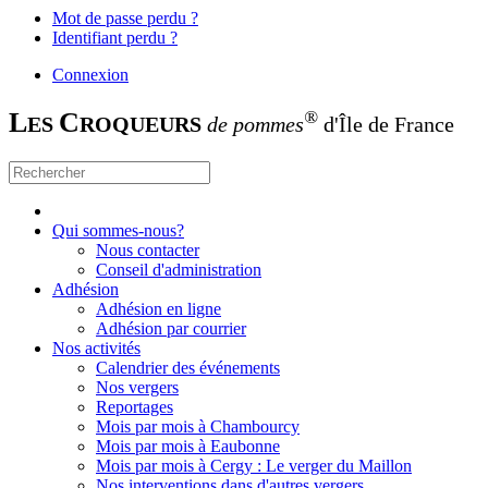
Mot de passe perdu ?
Identifiant perdu ?
Connexion
L
C
®
ES
ROQUEURS
de pommes
d'Île de France
Qui sommes-nous?
Nous contacter
Conseil d'administration
Adhésion
Adhésion en ligne
Adhésion par courrier
Nos activités
Calendrier des événements
Nos vergers
Reportages
Mois par mois à Chambourcy
Mois par mois à Eaubonne
Mois par mois à Cergy : Le verger du Maillon
Nos interventions dans d'autres vergers