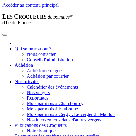
Accéder au contenu principal
L
C
®
ES
ROQUEURS
de pommes
d'Île de France
Qui sommes-nous?
Nous contacter
Conseil d'administration
Adhésion
Adhésion en ligne
Adhésion par courrier
Nos activités
Calendrier des événements
Nos vergers
Reportages
Mois par mois à Chambourcy
Mois par mois à Eaubonne
Mois par mois à Cergy : Le verger du Maillon
Nos interventions dans d'autres vergers
Publications des Croqueurs
Notre boutique