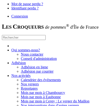
Mot de passe perdu ?
Identifiant perdu ?
Connexion
L
C
®
ES
ROQUEURS
de pommes
d'Île de France
Qui sommes-nous?
Nous contacter
Conseil d'administration
Adhésion
Adhésion en ligne
Adhésion par courrier
Nos activités
Calendrier des événements
Nos vergers
Reportages
Mois par mois à Chambourcy
Mois par mois à Eaubonne
Mois par mois à Cergy : Le verger du Maillon
Nos interventions dans d'autres vergers