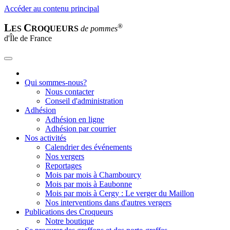
Accéder au contenu principal
L
C
®
ES
ROQUEURS
de pommes
d'Île de France
Qui sommes-nous?
Nous contacter
Conseil d'administration
Adhésion
Adhésion en ligne
Adhésion par courrier
Nos activités
Calendrier des événements
Nos vergers
Reportages
Mois par mois à Chambourcy
Mois par mois à Eaubonne
Mois par mois à Cergy : Le verger du Maillon
Nos interventions dans d'autres vergers
Publications des Croqueurs
Notre boutique